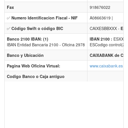
Fax
918676022
✅
Numero Identificacion Fiscal - NIF
A08663619 |
✅
Código Swift o código BIC
CAIXESBBXXX -
Ent
Banco 2100 IBAN: (1)
IBAN 2100 :
ESXX 2
IBAN Entidad Bancaria 2100 - Oficina 2978
ESCodigo control(2) 
Banco y Ubicación
CAIXABANK de CO
Pagina Web Oficina Virtual:
www.caixabank.es
Codigo Banco o Caja antiguo