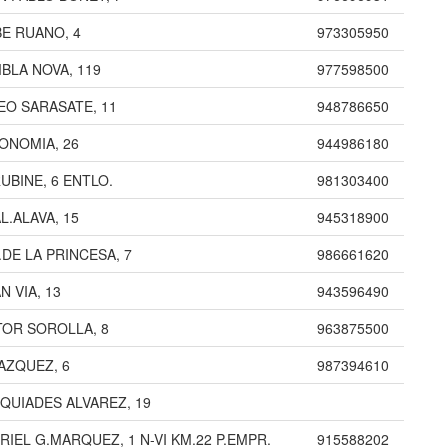
BE RUANO, 4
973305950
BLA NOVA, 119
977598500
EO SARASATE, 11
948786650
ONOMIA, 26
944986180
RUBINE, 6 ENTLO.
981303400
L.ALAVA, 15
945318900
.DE LA PRINCESA, 7
986661620
N VIA, 13
943596490
TOR SOROLLA, 8
963875500
AZQUEZ, 6
987394610
QUIADES ALVAREZ, 19
RIEL G.MARQUEZ, 1 N-VI KM.22 P.EMPR.
915588202