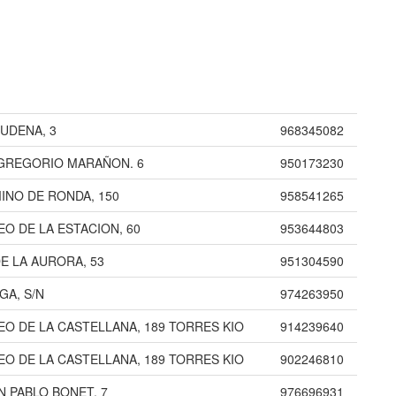
UDENA, 3
968345082
GREGORIO MARAÑON. 6
950173230
INO DE RONDA, 150
958541265
EO DE LA ESTACION, 60
953644803
DE LA AURORA, 53
951304590
GA, S/N
974263950
EO DE LA CASTELLANA, 189 TORRES KIO
914239640
EO DE LA CASTELLANA, 189 TORRES KIO
902246810
N PABLO BONET, 7
976696931