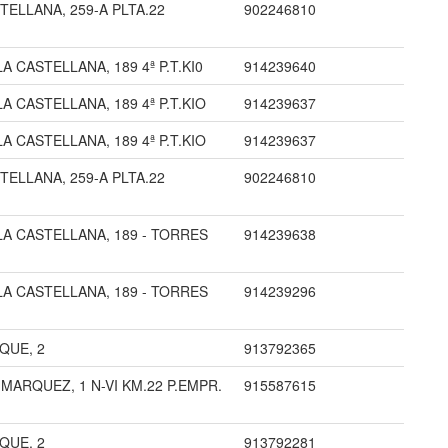
TELLANA, 259-A PLTA.22
902246810
A CASTELLANA, 189 4ª P.T.KI0
914239640
A CASTELLANA, 189 4ª P.T.KIO
914239637
A CASTELLANA, 189 4ª P.T.KIO
914239637
TELLANA, 259-A PLTA.22
902246810
LA CASTELLANA, 189 - TORRES
914239638
LA CASTELLANA, 189 - TORRES
914239296
QUE, 2
913792365
MARQUEZ, 1 N-VI KM.22 P.EMPR.
915587615
QUE, 2
913792281