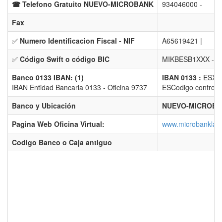
☎ Telefono Gratuito NUEVO-MICROBANK
934046000 -
Fax
✅
Numero Identificacion Fiscal - NIF
A65619421 |
✅
Código Swift o código BIC
MIKBESB1XXX -
E
Banco 0133 IBAN: (1)
IBAN 0133 :
ESXX 
IBAN Entidad Bancaria 0133 - Oficina 9737
ESCodigo control(2
Banco y Ubicación
NUEVO-MICROBAN
Pagina Web Oficina Virtual:
www.microbanklac
Codigo Banco o Caja antiguo