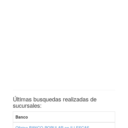
Últimas busquedas realizadas de
sucursales:
Banco
Pr
Oficina BANCO-POPULAR en ILLESCAS
TO