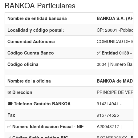
BANKOA Particulares
Nombre de entidad bancaria
BANKOA S.A. (AH
Localidad y código postal:
CP: 28001 -Poblaci
Comunidad Autónoma
COMUNIDAD DE MA
Código Cuenta Banco
✅ Entidad 0138 - B
Codigo oficina
0004 | Numero Banco
Nombre de la oficina
BANKOA de MADRI
✉
Direccion
PRINCIPE DE VERG
☎ Telefono Gratuito BANKOA
914314941 -
Fax
915774525
✅
Numero Identificacion Fiscal - NIF
A20043717 |
✅
Código Swift o código BIC
BKOAES22XXX -
Ent