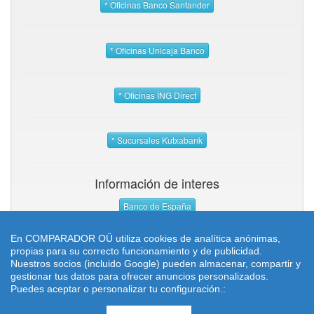
* Oficinas Banco Santander
* Oficinas Unicaja Banco
* Oficinas ING Direct
* Sucursales Kutxabank
Información de interes
Banco de España
En COMPARADOR OÜ utiliza cookies de analítica anónimas,
propias para su correcto funcionamiento y de publicidad.
Nuestros socios (incluido Google) pueden almacenar, compartir y
gestionar tus datos para ofrecer anuncios personalizados.
¿Qué es TopCredi?
-
Contacto
-
Aviso Legal
Puedes aceptar o personalizar tu configuración.:
©
2026
topcredi.com
-
Buscador de oficinas bancarias, localizador de