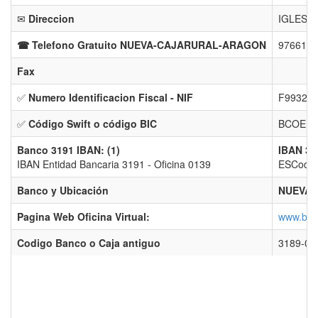
✉
Direccion
IGLESIA,
☎ Telefono Gratuito NUEVA-CAJARURAL-ARAGON
9766123
Fax
✅
Numero Identificacion Fiscal - NIF
F993208
✅
Código Swift o código BIC
BCOEES
Banco 3191 IBAN: (1)
IBAN 31
IBAN Entidad Bancaria 3191 - Oficina 0139
ESCodigo
Banco y Ubicación
NUEVA-
Pagina Web Oficina Virtual:
www.bant
Codigo Banco o Caja antiguo
3189-0