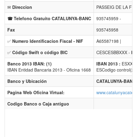
✉
Direccion
PASSEIG DE LA FLO
☎ Telefono Gratuito CATALUNYA-BANC
935745959 -
Fax
935745958
✅
Numero Identificacion Fiscal - NIF
A65587198 |
✅
Código Swift o código BIC
CESCESBBXXX -
En
Banco 2013 IBAN: (1)
IBAN 2013 :
ESXX 2
IBAN Entidad Bancaria 2013 - Oficina 1668
ESCodigo control(2) 
Banco y Ubicación
CATALUNYA-BANC d
Pagina Web Oficina Virtual:
www.catalunyacaixa
Codigo Banco o Caja antiguo