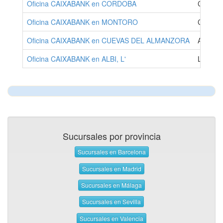
Oficina CAIXABANK en CORDOBA
CORDO
Oficina CAIXABANK en MONTORO
CORDO
Oficina CAIXABANK en CUEVAS DEL ALMANZORA
ALMER
Oficina CAIXABANK en ALBI, L'
LLEIDA
Sucursales por provincia
Sucursales en Barcelona
Sucursales en Madrid
Sucursales en Málaga
Sucursales en Sevilla
Sucursales en Valencia