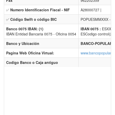
Fax
962202359
✅
Numero Identificacion Fiscal - NIF
A28000727 |
✅
Código Swift o código BIC
POPUESMMXXX -
E
Banco 0075 IBAN: (1)
IBAN 0075 :
ESXX 0
IBAN Entidad Bancaria 0075 - Oficina 0054
ESCodigo control(2) 
Banco y Ubicación
BANCO-POPULAR de
Pagina Web Oficina Virtual:
www.bancopopular.e
Codigo Banco o Caja antiguo