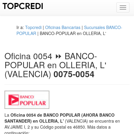
Toggl
navig
Ir a:
Topcredi
|
Oficinas Bancarias
|
Sucursales BANCO-
POPULAR
| BANCO-POPULAR en OLLERIA, L'
Oficina 0054 ⏩ BANCO-
POPULAR en OLLERIA, L'
(VALENCIA)
0075-0054
La
Oficina 0054 de BANCO POPULAR (AHORA BANCO
SANTANDER) en OLLERIA, L'
(VALENCIA) se encuentra en
AV.JAIME I, 2 y su Código postal es 46850. Más datos a
continuación: