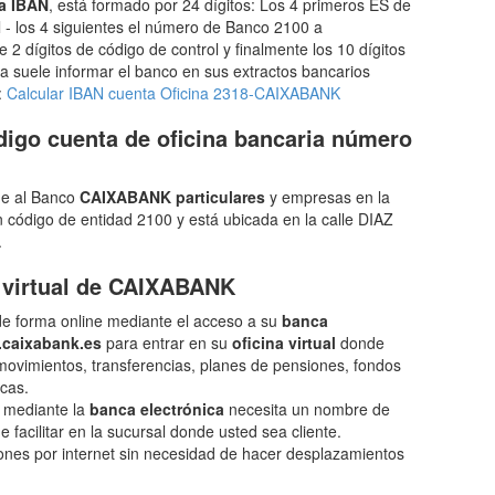
a IBAN
, está formado por 24 dígitos: Los 4 primeros ES de
l - los 4 siguientes el número de Banco 2100 a
 2 dígitos de código de control y finalmente los 10 dígitos
 suele informar el banco en sus extractos bancarios
:
Calcular IBAN cuenta Oficina 2318-CAIXABANK
igo cuenta de oficina bancaria número
de al Banco
CAIXABANK particulares
y empresas en la
ódigo de entidad 2100 y está ubicada en la calle DIAZ
.
 virtual de CAIXABANK
 forma online mediante el acceso a su
banca
caixabank.es
para entrar en su
oficina virtual
donde
movimientos, transferencias, planes de pensiones, fondos
ecas.
e mediante la
banca electrónica
necesita un nombre de
 facilitar en la sucursal donde usted sea cliente.
ones por internet sin necesidad de hacer desplazamientos