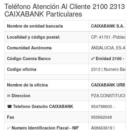
Teléfono Atención Al Cliente 2100 2313
CAIXABANK Particulares
Nombre de entidad bancaria
CAIXABANK S.A. - 
Localidad y código postal:
CP: 41701 -Poblac
Comunidad Autónoma
ANDALUCIA, ES-AL
Código Cuenta Banco
✅ Entidad 2100 - B
Codigo oficina
2313 | Numero Banco
Nombre de la oficina
CAIXABANK URB.D
✉
Direccion
PZA.CONSTITUCION
☎ Telefono Gratuito CAIXABANK
954798600 -
Fax
955662048
✅
Numero Identificacion Fiscal - NIF
A08663619 |