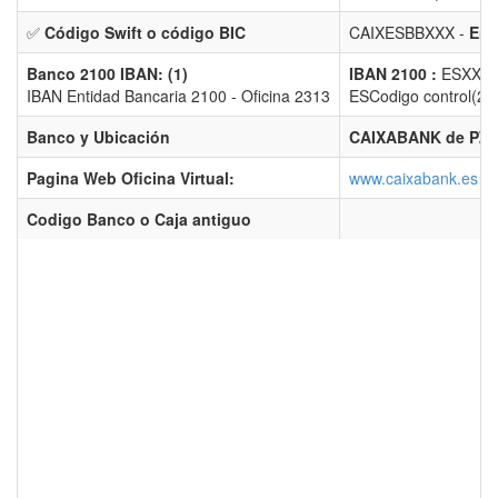
✅
Código Swift o código BIC
CAIXESBBXXX -
Ent
Banco 2100 IBAN: (1)
IBAN 2100 :
ESXX 2
IBAN Entidad Bancaria 2100 - Oficina 2313
ESCodigo control(2) 
Banco y Ubicación
CAIXABANK de PZA
Pagina Web Oficina Virtual:
www.caixabank.es
Codigo Banco o Caja antiguo