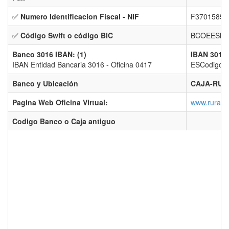
✅
Numero Identificacion Fiscal - NIF
F37015856 
✅
Código Swift o código BIC
BCOEESMM
Banco 3016 IBAN: (1)
IBAN 3016 
IBAN Entidad Bancaria 3016 - Oficina 0417
ESCodigo co
Banco y Ubicación
CAJA-RURA
Pagina Web Oficina Virtual:
www.ruralv
Codigo Banco o Caja antiguo