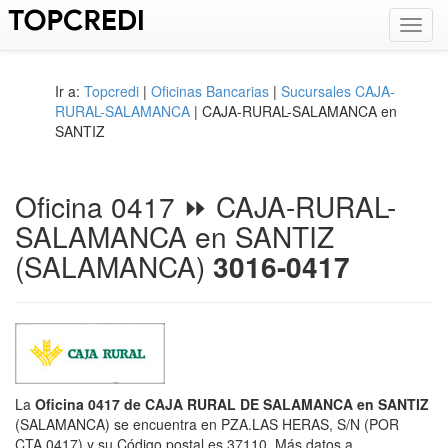
Toggl
navig
Ir a:
Topcredi
|
Oficinas Bancarias
|
Sucursales CAJA-
RURAL-SALAMANCA
| CAJA-RURAL-SALAMANCA en
SANTIZ
Oficina 0417 ⏩ CAJA-RURAL-
SALAMANCA en SANTIZ
(SALAMANCA)
3016-0417
La
Oficina 0417 de CAJA RURAL DE SALAMANCA en SANTIZ
(SALAMANCA) se encuentra en PZA.LAS HERAS, S/N (POR
CTA.0417) y su Código postal es 37110. Más datos a