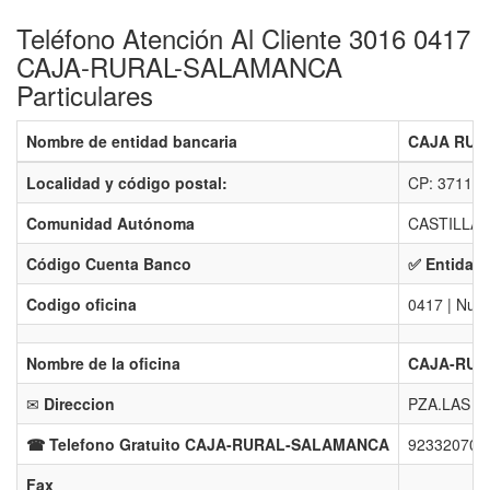
Teléfono Atención Al Cliente 3016 0417
CAJA-RURAL-SALAMANCA
Particulares
Nombre de entidad bancaria
CAJA RUR
Localidad y código postal:
CP: 37110 
Comunidad Autónoma
CASTILLA 
Código Cuenta Banco
✅ Entidad 
Codigo oficina
0417 | Num
Nombre de la oficina
CAJA-RUR
✉
Direccion
PZA.LAS H
☎ Telefono Gratuito CAJA-RURAL-SALAMANCA
923320704 
Fax