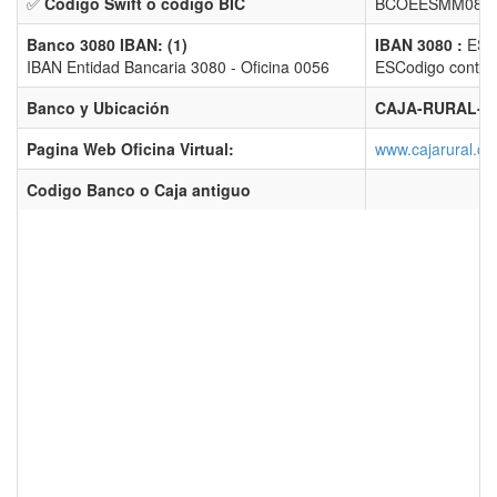
✅
Código Swift o código BIC
BCOEESMM080 
Banco 3080 IBAN: (1)
IBAN 3080 :
ESX
IBAN Entidad Bancaria 3080 - Oficina 0056
ESCodigo control
Banco y Ubicación
CAJA-RURAL-TE
Pagina Web Oficina Virtual:
www.cajarural.c
Codigo Banco o Caja antiguo