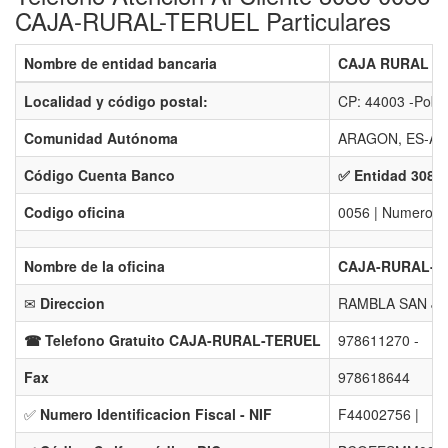
CAJA-RURAL-TERUEL Particulares
Nombre de entidad bancaria
CAJA RURAL D
Localidad y código postal:
CP: 44003 -Pobl
Comunidad Autónoma
ARAGON, ES-AR
Código Cuenta Banco
✅ Entidad 3080 
Codigo oficina
0056 | Numero Ba
Nombre de la oficina
CAJA-RURAL-TE
✉
Direccion
RAMBLA SAN JUL
☎ Telefono Gratuito CAJA-RURAL-TERUEL
978611270 -
Fax
978618644
✅
Numero Identificacion Fiscal - NIF
F44002756 |