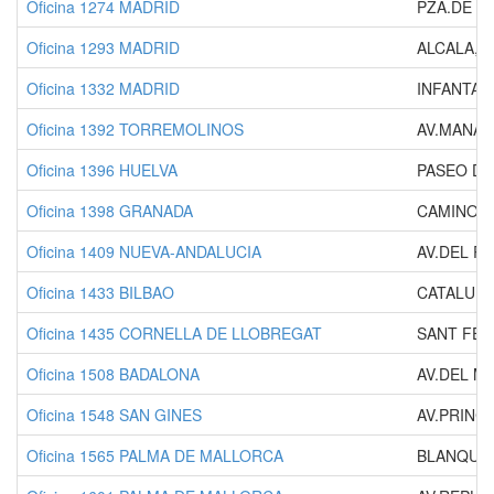
Oficina 1274 MADRID
PZA.DE TR
Oficina 1293 MADRID
ALCALA, 4
Oficina 1332 MADRID
INFANTA 
Oficina 1392 TORREMOLINOS
AV.MANAN
Oficina 1396 HUELVA
PASEO DE
Oficina 1398 GRANADA
CAMINO D
Oficina 1409 NUEVA-ANDALUCIA
AV.DEL R
Oficina 1433 BILBAO
CATALUÑA
Oficina 1435 CORNELLA DE LLOBREGAT
SANT FER
Oficina 1508 BADALONA
AV.DEL M
Oficina 1548 SAN GINES
AV.PRINCI
Oficina 1565 PALMA DE MALLORCA
BLANQUER