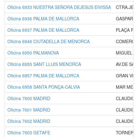
Oficina 6933 NUESTRA SEÑORA DEJESUS EIVISSA
CTRA.JES
Oficina 6936 PALMA DE MALLORCA
GASPAR B
Oficina 6937 PALMA DE MALLORCA
PLAÇA PÈ
Oficina 6946 CIUTADELLA DE MENORCA
COMERCIAN
Oficina 6950 PALMANOVA
MIGUEL DE
Oficina 6955 SANT LLUIS MENORCA
AV.DE SAN
Oficina 6957 PALMA DE MALLORCA
GRAN VIA 
Oficina 6958 SANTA PONÇA-CALVIA
MAR MEDI
Oficina 7600 MADRID
CLAUDIO 
Oficina 7601 MADRID
CLAUDIO 
Oficina 7602 MADRID
CLAUDIO 
Oficina 7603 GETAFE
TORNEROS