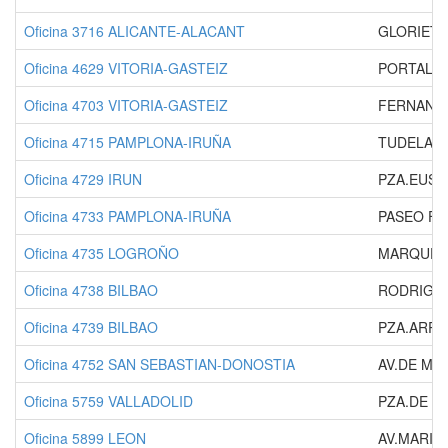
Oficina 3716 ALICANTE-ALACANT
GLORIETA
Oficina 4629 VITORIA-GASTEIZ
PORTAL D
Oficina 4703 VITORIA-GASTEIZ
FERNANDE
Oficina 4715 PAMPLONA-IRUÑA
TUDELA, 
Oficina 4729 IRUN
PZA.EUSKA
Oficina 4733 PAMPLONA-IRUÑA
PASEO FE
Oficina 4735 LOGROÑO
MARQUES 
Oficina 4738 BILBAO
RODRIGUE
Oficina 4739 BILBAO
PZA.ARRI
Oficina 4752 SAN SEBASTIAN-DONOSTIA
AV.DE MAD
Oficina 5759 VALLADOLID
PZA.DE S
Oficina 5899 LEON
AV.MARIA