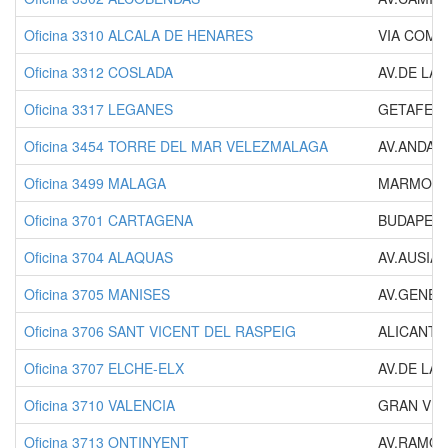
Oficina 3310 ALCALA DE HENARES
VIA COMP
Oficina 3312 COSLADA
AV.DE LA 
Oficina 3317 LEGANES
GETAFE, 
Oficina 3454 TORRE DEL MAR VELEZMALAGA
AV.ANDAL
Oficina 3499 MALAGA
MARMOLES
Oficina 3701 CARTAGENA
BUDAPEST
Oficina 3704 ALAQUAS
AV.AUSIA
Oficina 3705 MANISES
AV.GENER
Oficina 3706 SANT VICENT DEL RASPEIG
ALICANTE,
Oficina 3707 ELCHE-ELX
AV.DE LA
Oficina 3710 VALENCIA
GRAN VIA
Oficina 3713 ONTINYENT
AV.RAMON