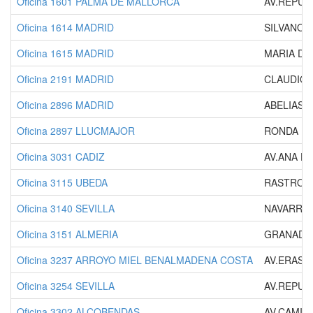
Oficina 1601 PALMA DE MALLORCA
AV.REPUB
Oficina 1614 MADRID
SILVANO, 
Oficina 1615 MADRID
MARIA DE
Oficina 2191 MADRID
CLAUDIO 
Oficina 2896 MADRID
ABELIAS, 
Oficina 2897 LLUCMAJOR
RONDA MI
Oficina 3031 CADIZ
AV.ANA DE
Oficina 3115 UBEDA
RASTRO, 
Oficina 3140 SEVILLA
NAVARRA,
Oficina 3151 ALMERIA
GRANADA,
Oficina 3237 ARROYO MIEL BENALMADENA COSTA
AV.ERASA
Oficina 3254 SEVILLA
AV.REPUB
Oficina 3302 ALCOBENDAS
AV.CAMILO