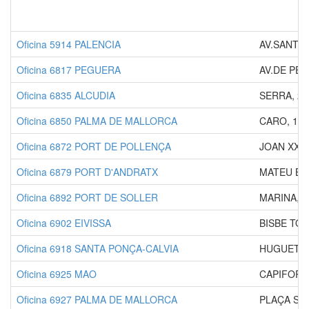
Oficina 5914 PALENCIA
AV.SANTAN
Oficina 6817 PEGUERA
AV.DE PEG
Oficina 6835 ALCUDIA
SERRA, 2
Oficina 6850 PALMA DE MALLORCA
CARO, 13
Oficina 6872 PORT DE POLLENÇA
JOAN XXIII
Oficina 6879 PORT D'ANDRATX
MATEU BO
Oficina 6892 PORT DE SOLLER
MARINA, 3
Oficina 6902 EIVISSA
BISBE TOR
Oficina 6918 SANTA PONÇA-CALVIA
HUGUET D'
Oficina 6925 MAO
CAPIFORT,
Oficina 6927 PALMA DE MALLORCA
PLAÇA SAN