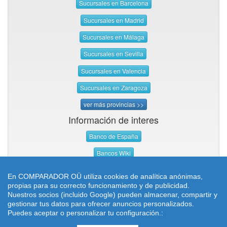
Sucursales en Barcelona
Sucursales en Madrid
Sucursales en Málaga
Sucursales en Sevilla
Sucursales en Valencia
Sucursales en Zaragoza
ver más provincias >>
Información de interes
Banco de España
Bancos Wiki
En COMPARADOR OÜ utiliza cookies de analítica anónimas,
propias para su correcto funcionamiento y de publicidad.
Nuestros socios (incluido Google) pueden almacenar, compartir y
gestionar tus datos para ofrecer anuncios personalizados.
¿Qué es TopCredi?
-
Contacto
-
Aviso Legal
Puedes aceptar o personalizar tu configuración.:
©
2026
topcredi.com
-
Buscador de oficinas bancarias, localizador de