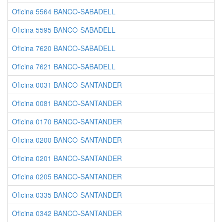
Oficina 5564 BANCO-SABADELL
Oficina 5595 BANCO-SABADELL
Oficina 7620 BANCO-SABADELL
Oficina 7621 BANCO-SABADELL
Oficina 0031 BANCO-SANTANDER
Oficina 0081 BANCO-SANTANDER
Oficina 0170 BANCO-SANTANDER
Oficina 0200 BANCO-SANTANDER
Oficina 0201 BANCO-SANTANDER
Oficina 0205 BANCO-SANTANDER
Oficina 0335 BANCO-SANTANDER
Oficina 0342 BANCO-SANTANDER