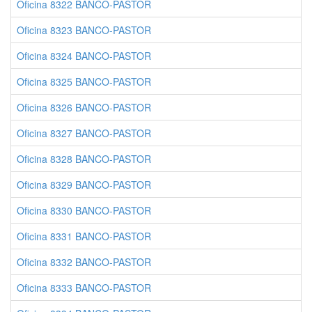
Oficina 8322 BANCO-PASTOR
Oficina 8323 BANCO-PASTOR
Oficina 8324 BANCO-PASTOR
Oficina 8325 BANCO-PASTOR
Oficina 8326 BANCO-PASTOR
Oficina 8327 BANCO-PASTOR
Oficina 8328 BANCO-PASTOR
Oficina 8329 BANCO-PASTOR
Oficina 8330 BANCO-PASTOR
Oficina 8331 BANCO-PASTOR
Oficina 8332 BANCO-PASTOR
Oficina 8333 BANCO-PASTOR