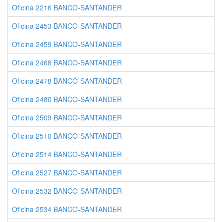
Oficina 2216 BANCO-SANTANDER
Oficina 2453 BANCO-SANTANDER
Oficina 2459 BANCO-SANTANDER
Oficina 2468 BANCO-SANTANDER
Oficina 2478 BANCO-SANTANDER
Oficina 2480 BANCO-SANTANDER
Oficina 2509 BANCO-SANTANDER
Oficina 2510 BANCO-SANTANDER
Oficina 2514 BANCO-SANTANDER
Oficina 2527 BANCO-SANTANDER
Oficina 2532 BANCO-SANTANDER
Oficina 2534 BANCO-SANTANDER