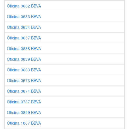
Oficina 0632 BBVA
Oficina 0633 BBVA
Oficina 0634 BBVA
Oficina 0637 BBVA
Oficina 0638 BBVA
Oficina 0639 BBVA
Oficina 0663 BBVA
Oficina 0673 BBVA
Oficina 0674 BBVA
Oficina 0787 BBVA
Oficina 0899 BBVA
Oficina 1067 BBVA