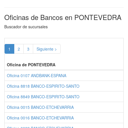
Oficinas de Bancos en PONTEVEDRA
Buscador de sucursales
(current)
1
2
3
Siguiente >
Oficina de PONTEVEDRA
Oficina 0107 ANDBANK-ESPANA
Oficina 8818 BANCO-ESPIRITO-SANTO
Oficina 8849 BANCO-ESPIRITO-SANTO
Oficina 0015 BANCO-ETCHEVARRIA
Oficina 0016 BANCO-ETCHEVARRIA