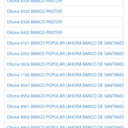
Oficina 8334 BANCO-PASTOR
Oficina 8335 BANCO-PASTOR
Oficina 8336 BANCO-PASTOR
Oficina 8402 BANCO-PASTOR
Oficina 0121 BANCO POPULAR (AHORA BANCO DE SANTANDER
Oficina 0202 BANCO POPULAR (AHORA BANCO DE SANTANDER
Oficina 0624 BANCO POPULAR (AHORA BANCO DE SANTANDER
Oficina 1192 BANCO POPULAR (AHORA BANCO DE SANTANDER
Oficina 8547 BANCO POPULAR (AHORA BANCO DE SANTANDER
Oficina 8554 BANCO POPULAR (AHORA BANCO DE SANTANDER
Oficina 8901 BANCO POPULAR (AHORA BANCO DE SANTANDER
Oficina 8902 BANCO POPULAR (AHORA BANCO DE SANTANDER
Oficina 8903 BANCO POPULAR (AHORA BANCO DE SANTANDER