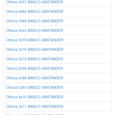
Oficina 4657 BANCO-SANTANDER
Oficina 4984 BANCO-SANTANDER
Oficina 4989 BANCO-SANTANDER
Oficina 5043 BANCO-SANTANDER
Oficina 5078 BANCO-SANTANDER
Oficina 5270 BANCO-SANTANDER
Oficina 5279 BANCO-SANTANDER
Oficina 5358 BANCO-SANTANDER
Oficina 5368 BANCO-SANTANDER
Oficina 5393 BANCO-SANTANDER
Oficina 5470 BANCO-SANTANDER
Oficina 5471 BANCO-SANTANDER