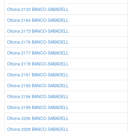
Oficina 2132 BANCO-SABADELL
Oficina 2164 BANCO-SABADELL
Oficina 2173 BANCO-SABADELL
Oficina 2176 BANCO-SABADELL
Oficina 2177 BANCO-SABADELL
Oficina 2178 BANCO-SABADELL
Oficina 2191 BANCO-SABADELL
Oficina 2193 BANCO-SABADELL
Oficina 2194 BANCO-SABADELL
Oficina 2199 BANCO-SABADELL
Oficina 2206 BANCO-SABADELL
Oficina 2208 BANCO-SABADELL