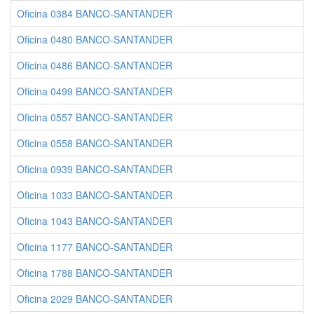
Oficina 0384 BANCO-SANTANDER
Oficina 0480 BANCO-SANTANDER
Oficina 0486 BANCO-SANTANDER
Oficina 0499 BANCO-SANTANDER
Oficina 0557 BANCO-SANTANDER
Oficina 0558 BANCO-SANTANDER
Oficina 0939 BANCO-SANTANDER
Oficina 1033 BANCO-SANTANDER
Oficina 1043 BANCO-SANTANDER
Oficina 1177 BANCO-SANTANDER
Oficina 1788 BANCO-SANTANDER
Oficina 2029 BANCO-SANTANDER